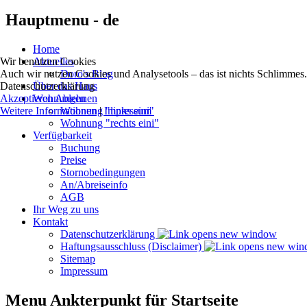
Hauptmenu - de
Home
Wir benutzen Cookies
Aktuelles
Auch wir nutzen Cookies und Analysetools – das ist nichts Schlimmes. 
Doro's Blog
Datenschutzerklärung
Über das Haus
Akzeptieren
Ablehnen
Wohnungen
Weitere Informationen
|
Impressum
Wohnung "links eini"
Wohnung "rechts eini"
Verfügbarkeit
Buchung
Preise
Stornobedingungen
An/Abreiseinfo
AGB
Ihr Weg zu uns
Kontakt
Datenschutzerklärung
Haftungsausschluss (Disclaimer)
Sitemap
Impressum
Menu Ankterpunkt für Startseite